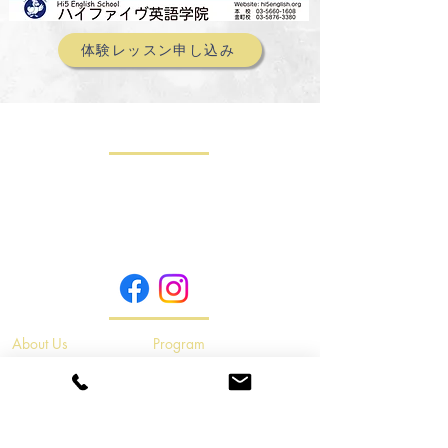
体験レッスン申し込み
Contact Us
本校：東京都葛飾区南水元 4-27-13
Tel: 03-5660-1608
金町校：東京都葛飾区東金町 4-37-9
Tel: 03-5876-3380
info@hi5english.org
About Us
Program
・
会社概念とゴール
・キッズクラス
・
・
スタッフ紹介
キッズアドバンスクラス
・
・
会社概要
プライベートレッスン
Features
Admission