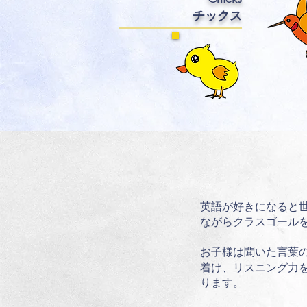
チック
ス
英語が好きになると
ながらクラスゴール
お子様は聞いた言葉
着け、リスニング力
ります。