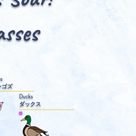
asses
s
ンゴズ
Ducks
ダックス