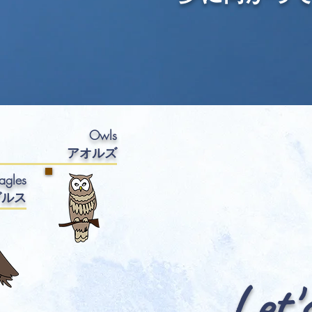
Owls
アオル
ズ
agles
グルス
Let'