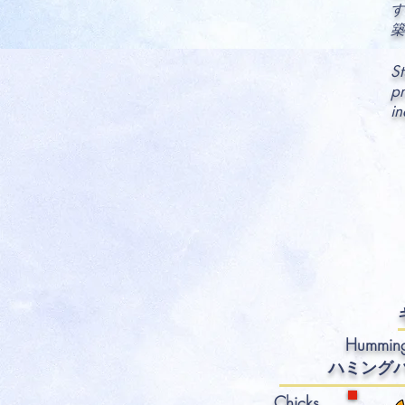
す
築
St
pr
in
Humming
ハミング
Chicks