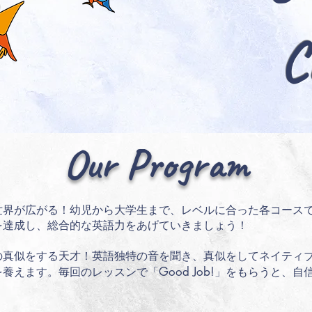
C
Our Program
世界が広がる！幼児から大学生まで、レベルに合った各コース
を達成し、総合的な英語力をあげていきましょう！
の真似をする天才！英語独特の音を聞き、真似をしてネイティ
Good Jo
b
!
を養えます。毎回のレッスンで「
」をもらうと、自