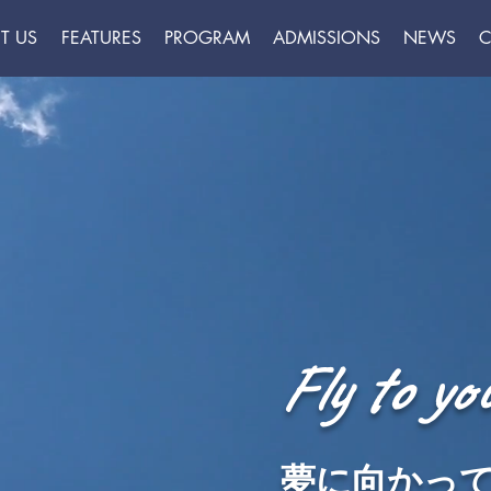
T US
FEATURES
PROGRAM
ADMISSIONS
NEWS
C
Fly to yo
夢に
向かっ