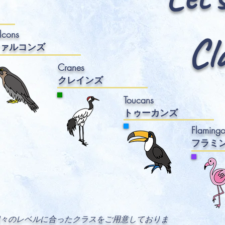
lcons
Cl
ァルコ
ンズ
Cranes
クレインズ
Toucans
トゥーカンズ
Flamingo
フラミ
々のレベルに合ったクラスをご用意しておりま