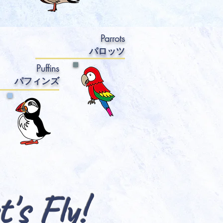
Parrots
パロッ
ツ
Puffins
パフィン
ズ
t's Fly!