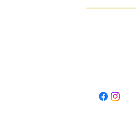
Contact Us
本校：東京都葛飾区南水元 4-2
Tel: 03-5660-1608
金町校：東京都葛飾区東金町 4-
Tel: 03-5876-3380
info@hi5english.org
プライバシーポリシー
利用規