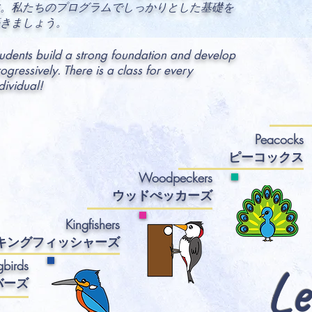
。私たちのプログラムでしっかりとした基礎を
きましょう。
udents build a strong foundation and develop
ogressively.
There is a
class for every
dividual!
Peacocks
ピーコックス
Woodpeckers
ウッドぺッカーズ
Kingfishers
キングフィッ
シャーズ
birds
Le
バーズ