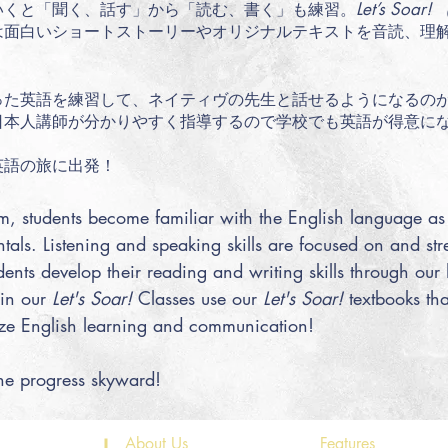
Let’s
S
oa
r!
いくと「聞く、話す」から「読む、書く」も練習。
は面白いショートストーリーやオリジナルテキストを音読
、理
った英語を練習して、ネイティヴの先生と話せるようになるの
日本人講師が分かりやすく指導するので学校でも英語が得意に
英語の旅に出発！
, students become familiar with the English language as
tals. Listening and speaking skills are focused on and st
dents develop their reading and writing skills through ou
 in our
Let's Soar!
Classes use our
Let's Soar!
textbooks tha
ze English learning and communication!
the progress skyward!
About Us
Features