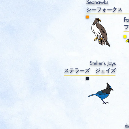
Seahawks
シーフ
ォー
クス
Fa
フ
Steller's Jays
ステラーズ ジェイ
ズ
個