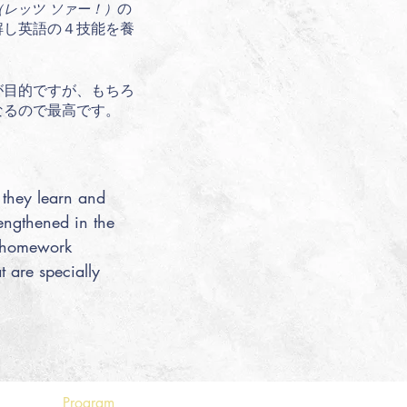
の
（
レッツ
ソァ
ー
！）
解し
英語の４技能を養
が目的です
が、もちろ
なるので最高です。
 they learn and
rengthened in the
r homework
t are specially
Program