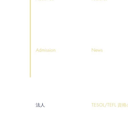
・
・
会社概念とゴール
学校の特徴
・
・
スタッフ紹介
イベント
7-13
・
・
会社概要
海外留学
・
ホームステイ
37-9
Admission
News
・
・
入学までの流れ
お知らせ
・
・
スケジュール
表
ニューズレター
・
・
体験レッスン申込み
イベントのお知ら
・
・
料金表
カレンダー
約
法人
TESOL/TEFL 
© 2025 -
2026 by Hi5 English School