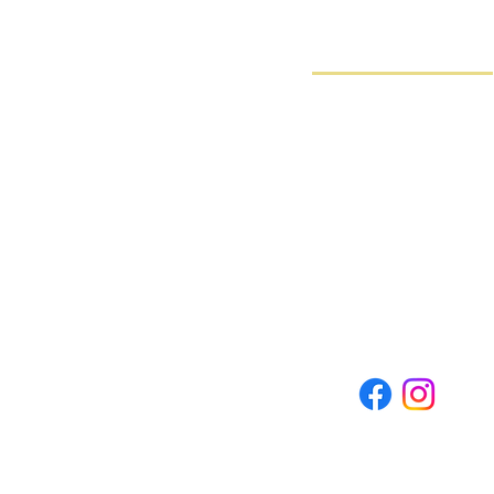
Contact Us
本校：東京都葛飾区南水元 4-2
Tel: 03-5660-1608
金町校：東京都葛飾区東金町 4-
Tel: 03-5876-3380
info@hi5english.org
プライバシーポリシー
利用規