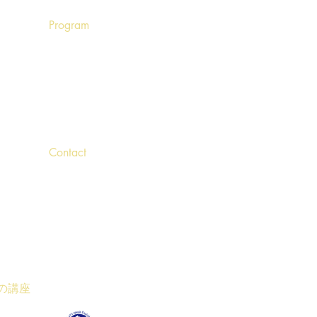
Program
・
プログラム
・
キッズクラス
・
キッズアドバンスクラス
・
プライベートレッスン
Contact
・
お問い合わせ
・
アクセス
・
せ
営業時間
資格の講座