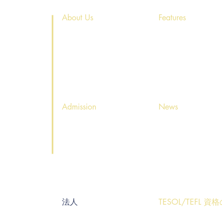
About Us
Features
・
・
会社概念とゴール
学校の特徴
・
・
スタッフ紹介
イベント
7-13
・
・
会社概要
海外留学
・
ホームステイ
37-9
Admission
News
・
・
入学までの流れ
お知らせ
・
・
スケジュール
表
ニューズレター
・
・
体験レッスン申込み
イベントのお知ら
・
・
料金表
カレンダー
約
法人
TESOL/TEFL 